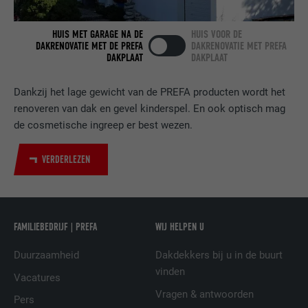
Gebruikt door de socialnetworking-dienst
HUIS MET GARAGE NA DE
HUIS VOOR DE
DAKRENOVATIE MET DE PREFA
DAKRENOVATIE MET PREFA
DOEL
LinkedIn voor het volgen van het gebruik
DAKPLAAT
DAKPLAAT
van ingebedde diensten.
Dankzij het lage gewicht van de PREFA producten wordt het
NAAM
UserMatchHistory
renoveren van dak en gevel kinderspel. En ook optisch mag
de cosmetische ingreep er best wezen.
AANBIEDER
LinkedIn
VERDERLEZEN
VERVALTIJD
29 dagen
Wordt gebruikt om bezoekers op meerdere
websites te volgen, om op basis van de
DOEL
FAMILIEBEDRIJF | PREFA
WIJ HELPEN U
voorkeuren van de bezoeker relevante
reclame te presenteren.
Duurzaamheid
Dakdekkers bij u in de buurt
vinden
Vacatures
NAAM
lidc
Vragen & antwoorden
Pers