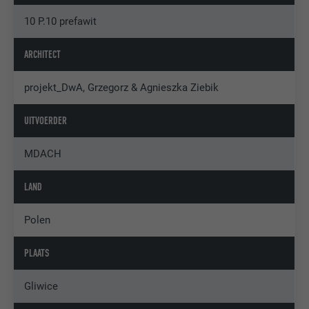
10 P.10 prefawit
ARCHITECT
projekt_DwA, Grzegorz & Agnieszka Ziebik
UITVOERDER
MDACH
LAND
Polen
PLAATS
Gliwice