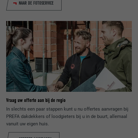
NAAR DE FOTOSERVICE
moet zijn.
AANBIEDER
Google Universal Analytics
VERVALTIJD
1 dag
NAAM
lang
Registreert een eenduidige ID, die gebruikt
AANBIEDER
ads.linkedin.com
wordt om statistische gegevens te
DOEL
genereren m.b.t. het gebruik van de
VERVALTIJD
Sessie
website door de bezoeker.
Slaat de door de gebruiker geselecteerde
DOEL
taalversie van een website op.
NAAM
_gaexp
AANBIEDER
Google Optimize
NAAM
lang
Vraag uw offerte aan bij de regio
VERVALTIJD
90 dagen
In slechts een paar stappen kunt u nu offertes aanvragen bij
AANBIEDER
LinkedIn
PREFA dakdekkers of loodgieters bij u in de buurt, allemaal
Wordt bij wijze van test geplaatst om te
VERVALTIJD
Sessie
vanuit uw eigen huis.
controleren of de browser het plaatsen
DOEL
van cookies toestaat. Bevat geen
Ingesteld door LinkedIn wanneer een