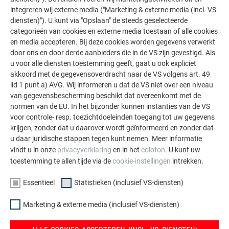
integreren wij externe media ("Marketing & externe media (incl. VS-
diensten)"). U kunt via "Opslaan" de steeds geselecteerde
ANDERE OBJECTEN
categorieën van cookies en externe media toestaan of alle cookies
LAAT U INSPIREREN
en media accepteren. Bij deze cookies worden gegevens verwerkt
door ons en door derde aanbieders die in de VS zijn gevestigd. Als
u voor alle diensten toestemming geeft, gaat u ook expliciet
De PREFA referentiegallerij laat zien hoe veelzijdig
akkoord met de gegevensoverdracht naar de VS volgens art. 49
aluminium kan worden toegepast. Ontdek meer
lid 1 punt a) AVG. Wij informeren u dat de VS niet over een niveau
indrukwekkende projecten met de duurzame PREFA
van gegevensbescherming beschikt dat overeenkomt met de
aluminiumoplossingen voor dak, zonne-energie en
normen van de EU. In het bijzonder kunnen instanties van de VS
gevel.
voor controle- resp. toezichtdoeleinden toegang tot uw gegevens
krijgen, zonder dat u daarover wordt geïnformeerd en zonder dat
u daar juridische stappen tegen kunt nemen. Meer informatie
MEER REFERENTIES BEKIJKEN
vindt u in onze
privacyverklaring
en in het
colofon
. U kunt uw
toestemming te allen tijde via de
cookie-instellingen
intrekken.
Essentieel
Statistieken (inclusief VS-diensten)
Marketing & externe media (inclusief VS-diensten)