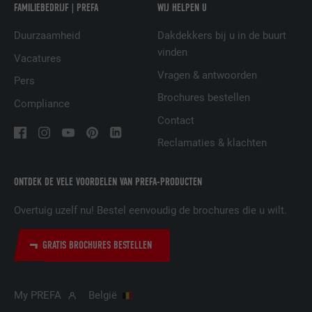
Wordt bij wijze van test geplaatst om te
FAMILIEBEDRIJF | PREFA
WIJ HELPEN U
VERVALTIJD
Sessie
controleren of de browser het plaatsen
DOEL
van cookies toestaat. Bevat geen
Duurzaamheid
Dakdekkers bij u in de buurt
Ingesteld door LinkedIn wanneer een
identificatiekenmerken.
vinden
Vacatures
DOEL
website een ingebed "Volg ons"-venster
bevat.
Vragen & antwoorden
Pers
Brochures bestellen
Compliance
Contact
NAAM
bcookie
Reclamaties & klachten
AANBIEDER
LinkedIn
ONTDEK DE VELE VOORDELEN VAN PREFA-PRODUCTEN
VERVALTIJD
2 jaar
Overtuig uzelf nu! Bestel eenvoudig de brochures die u wilt.
Gebruikt door de socialnetworking-dienst
DOEL
LinkedIn voor het volgen van het gebruik
GRATIS BROCHURES BESTELLEN
van ingebedde diensten.
NAAM
bscookie
My PREFA
België