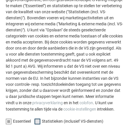
systeem in noodsituaties snel te kunnen monteren.
te maken ("Essentieel") en statistieken op te stellen ter verbetering
Let erop nooit aluminium op aluminium op te bergen.
Gebruik
van de kwaliteit van onze website ("Statistieken (incl. VS-
diensten)"). Bovendien voeren wij marketingactiviteiten uit en
scheidingslagen van karton, kunststof of spaanplaten om de
integreren wij externe media ("Marketing & externe media (incl. VS-
dambalken te beschermen tegen een koude fusie als gevolg
diensten)"). U kunt via "Opslaan" de steeds geselecteerde
van vochtindringing. De fixeerstukken kunnen in een extra
categorieën van cookies en externe media toestaan of alle cookies
opbergvak of op de dambalken opgeborgen worden.
en media accepteren. Bij deze cookies worden gegevens verwerkt
door ons en door derde aanbieders die in de VS zijn gevestigd. Als
Met het oog op een
regelmatig onderhoud
moet het
u voor alle diensten toestemming geeft, gaat u ook expliciet
hoogwaterbeschermingssysteem
minstens een keer per jaar
akkoord met de gegevensoverdracht naar de VS volgens art. 49
gemonteerd en gedemonteerd
worden. Zo kunt u niet alleen
lid 1 punt a) AVG. Wij informeren u dat de VS niet over een niveau
het gebruik ervan testen, maar ook de functionaliteit en
van gegevensbescherming beschikt dat overeenkomt met de
volledigheid controleren. Alle dichtingen moeten na gebruik
normen van de EU. In het bijzonder kunnen instanties van de VS
voor controle- resp. toezichtdoeleinden toegang tot uw gegevens
steeds gereinigd en met een
niet-oliehoudende
krijgen, zonder dat u daarover wordt geïnformeerd en zonder dat
siliconenspray
behandeld worden. Bij beschadiging moeten
u daar juridische stappen tegen kunt nemen. Meer informatie
ze vervangen worden.
vindt u in onze
privacyverklaring
en in het
colofon
. U kunt uw
toestemming te allen tijde via de
cookie-instellingen
intrekken.
Essentieel
Statistieken (inclusief VS-diensten)