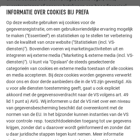
overstromingen of sneeuw betekenen een hoog financieel
INFORMATIE OVER COOKIES BIJ PREFA
risico. Hoe u uw 4 wanden voor de grillen van de natuur
beschermt
Op deze website gebruiken wij cookies voor de
gegevensregistratie, om een gebruiksvriendelijke ervaring mogelijk
te maken ("Essentieel") en statistieken op te stellen ter verbetering
ZO BESCHERMT U UW DAK
van de kwaliteit van onze website ("Statistieken (incl. VS-
diensten)"). Bovendien voeren wij marketingactiviteiten uit en
integreren wij externe media ("Marketing & externe media (incl. VS-
diensten)"). U kunt via "Opslaan" de steeds geselecteerde
categorieën van cookies en externe media toestaan of alle cookies
en media accepteren. Bij deze cookies worden gegevens verwerkt
door ons en door derde aanbieders die in de VS zijn gevestigd. Als
u voor alle diensten toestemming geeft, gaat u ook expliciet
akkoord met de gegevensoverdracht naar de VS volgens art. 49
lid 1 punt a) AVG. Wij informeren u dat de VS niet over een niveau
van gegevensbescherming beschikt dat overeenkomt met de
normen van de EU. In het bijzonder kunnen instanties van de VS
voor controle- resp. toezichtdoeleinden toegang tot uw gegevens
krijgen, zonder dat u daarover wordt geïnformeerd en zonder dat
u daar juridische stappen tegen kunt nemen. Meer informatie
Klik door de galerij