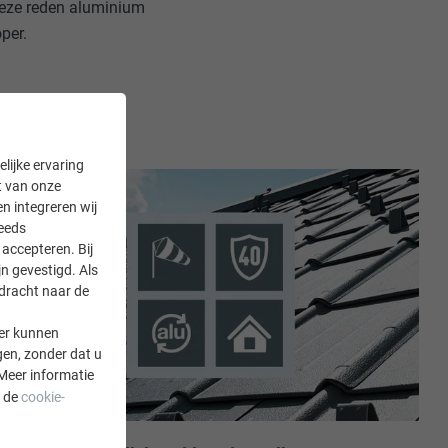
deze reden aluminium
per.
lijke ervaring
it van onze
en integreren wij
teeds
accepteren. Bij
n gevestigd. Als
rdracht naar de
er kunnen
gen, zonder dat u
Meer informatie
a de
cookie-