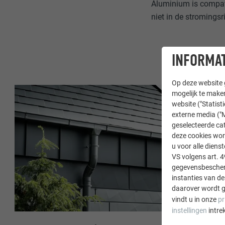
Aluminium is compat
niet in de stromings
INFORMAT
Op deze website g
mogelijk te maken
website ("Statist
externe media ("M
geselecteerde cat
deze cookies wor
u voor alle dien
VS volgens art. 4
gegevensbescherm
instanties van de
daarover wordt g
vindt u in onze
pr
instellingen
intre