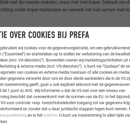
ibel met de meeste metalen, maar niet met koper. Gebruik om 
richting onder koper-materialen en verwerk het niet samen met ko
IE OVER COOKIES BIJ PREFA
ebruiken wij cookies voor de gegevensregistratie, om een gebruiksvriende
 ("Essentieel") en statistieken op te stellen ter verbetering van de kwalite
ieken (incl. VS-diensten)"). Bovendien voeren wij marketingactiviteiten uit 
arketing & externe media (incl. VS-diensten)"). U kunt via "Opslaan" de s
egorieën van cookies en externe media toestaan of alle cookies en media 
den gegevens verwerkt door ons en door derde aanbieders die in de VS zij
sten toestemming geeft, gaat u ook expliciet akkoord met de gegevensove
9 lid 1 punt a) AVG. Wij informeren u dat de VS niet over een niveau van
ing beschikt dat overeenkomt met de normen van de EU. In het bijzond
 VS voor controle- resp. toezichtdoeleinden toegang tot uw gegevens krij
eïnformeerd en zonder dat u daar juridische stappen tegen kunt nemen. 
ivacyverklaring
en in het
colofon
. U kunt uw toestemming te allen tijde vi
kken.