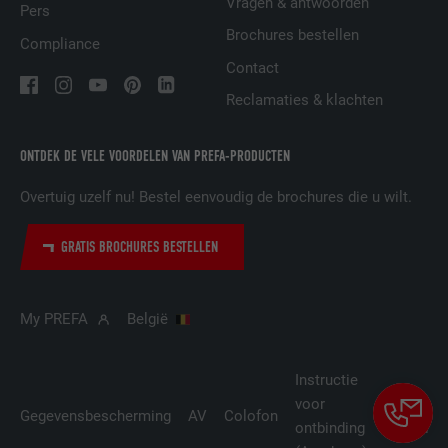
Vragen & antwoorden
VERVALTIJD
2 jaar
Pers
Brochures bestellen
Compliance
Gebruikt door de socialnetworking-dienst
Contact
DOEL
LinkedIn voor het volgen van het gebruik
van ingebedde diensten.
Reclamaties & klachten
ONTDEK DE VELE VOORDELEN VAN PREFA-PRODUCTEN
NAAM
UserMatchHistory
Overtuig uzelf nu! Bestel eenvoudig de brochures die u wilt.
AANBIEDER
LinkedIn
GRATIS BROCHURES BESTELLEN
VERVALTIJD
29 dagen
Wordt gebruikt om bezoekers op meerdere
My PREFA
België
websites te volgen, om op basis van de
DOEL
voorkeuren van de bezoeker relevante
reclame te presenteren.
Instructie
voor
Cookie-
Gegevensbescherming
AV
Colofon
ontbinding
instellin
NAAM
lidc