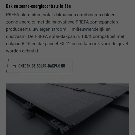
het Google SafeSearch-filter geactiveerd
Dak en zonne-energiecentrale in één
moet zijn.
AANBIEDER
Google Universal Analytics
PREFA aluminium solar-dakpannen combineren dak en
zonne-energie: met de innovatieve PREFA zonnepanelen
VERVALTIJD
1 dag
produceert u uw eigen stroom – milieuvriendelijk en
NAAM
lang
duurzaam. De PREFA solar-dakpan is 100% compatibel met
Registreert een eenduidige ID, die gebruikt
AANBIEDER
ads.linkedin.com
dakpan R.16 en dakpaneel FX.12 en en kan ook voor de gevel
wordt om statistische gegevens te
DOEL
worden gebruikt.
genereren m.b.t. het gebruik van de
VERVALTIJD
Sessie
website door de bezoeker.
ONTDEK DE SOLAR-DAKPAN NU
Slaat de door de gebruiker geselecteerde
DOEL
taalversie van een website op.
NAAM
_gaexp
AANBIEDER
Google Optimize
NAAM
lang
VERVALTIJD
90 dagen
AANBIEDER
LinkedIn
Wordt bij wijze van test geplaatst om te
VERVALTIJD
Sessie
controleren of de browser het plaatsen
DOEL
van cookies toestaat. Bevat geen