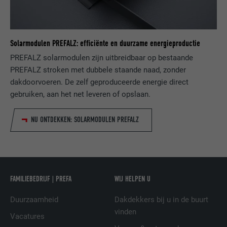
Ingesteld door LinkedIn wanneer een
identificatiekenmerken.
DOEL
website een ingebed "Volg ons"-venster
bevat.
Solarmodulen PREFALZ: efficiënte en duurzame energieproductie
PREFALZ solarmodulen zijn uitbreidbaar op bestaande
NAAM
bcookie
PREFALZ stroken met dubbele staande naad, zonder
dakdoorvoeren. De zelf geproduceerde energie direct
AANBIEDER
LinkedIn
gebruiken, aan het net leveren of opslaan.
VERVALTIJD
2 jaar
NU ONTDEKKEN: SOLARMODULEN PREFALZ
Gebruikt door de socialnetworking-dienst
DOEL
LinkedIn voor het volgen van het gebruik
van ingebedde diensten.
FAMILIEBEDRIJF | PREFA
WIJ HELPEN U
NAAM
bscookie
Duurzaamheid
Dakdekkers bij u in de buurt
AANBIEDER
LinkedIn
vinden
Vacatures