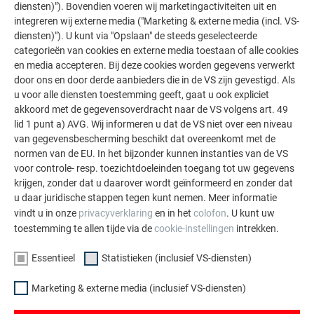
uitgebreid zijn. Het gedemonteerde dak zou voor andere
diensten)"). Bovendien voeren wij marketingactiviteiten uit en
doelen zoals bijgebouwen (bv. carport, gereedschapshok,
integreren wij externe media ("Marketing & externe media (incl. VS-
enz.) gebruikt kunnen worden.
diensten)"). U kunt via "Opslaan" de steeds geselecteerde
categorieën van cookies en externe media toestaan of alle cookies
en media accepteren. Bij deze cookies worden gegevens verwerkt
IS HET MOGELIJK OM EEN SOLAR-DAKPAN TE
door ons en door derde aanbieders die in de VS zijn gevestigd. Als
VERVANGEN?
u voor alle diensten toestemming geeft, gaat u ook expliciet
akkoord met de gegevensoverdracht naar de VS volgens art. 49
lid 1 punt a) AVG. Wij informeren u dat de VS niet over een niveau
Ja, een solar-dakpan kan indien nodig door een PREFA
van gegevensbescherming beschikt dat overeenkomt met de
montagepartner verwijderd en door een nieuwe vervangen
normen van de EU. In het bijzonder kunnen instanties van de VS
worden.
voor controle- resp. toezichtdoeleinden toegang tot uw gegevens
krijgen, zonder dat u daarover wordt geïnformeerd en zonder dat
u daar juridische stappen tegen kunt nemen. Meer informatie
vindt u in onze
privacyverklaring
en in het
colofon
. U kunt uw
toestemming te allen tijde via de
cookie-instellingen
intrekken.
VRAGEN EN ANTWOORDEN
Essentieel
Statistieken (inclusief VS-diensten)
ZONNEPANELEN OP UW DAK
Marketing & externe media (inclusief VS-diensten)
We beantwoorden de belangrijkste vragen over uw nieuwe