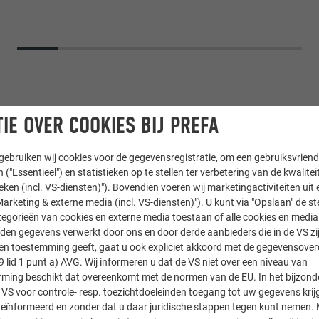
IE OVER COOKIES BIJ PREFA
ebruiken wij cookies voor de gegevensregistratie, om een gebruiksvriende
 ("Essentieel") en statistieken op te stellen ter verbetering van de kwalite
ieken (incl. VS-diensten)"). Bovendien voeren wij marketingactiviteiten uit 
arketing & externe media (incl. VS-diensten)"). U kunt via "Opslaan" de s
egorieën van cookies en externe media toestaan of alle cookies en media 
goot
,
Hoogwaterbescherming
den gegevens verwerkt door ons en door derde aanbieders die in de VS zij
sten toestemming geeft, gaat u ook expliciet akkoord met de gegevensove
9 lid 1 punt a) AVG. Wij informeren u dat de VS niet over een niveau van
ing beschikt dat overeenkomt met de normen van de EU. In het bijzond
 VS voor controle- resp. toezichtdoeleinden toegang tot uw gegevens krij
tt Dworzak - Grabher GmbH
eïnformeerd en zonder dat u daar juridische stappen tegen kunt nemen. 