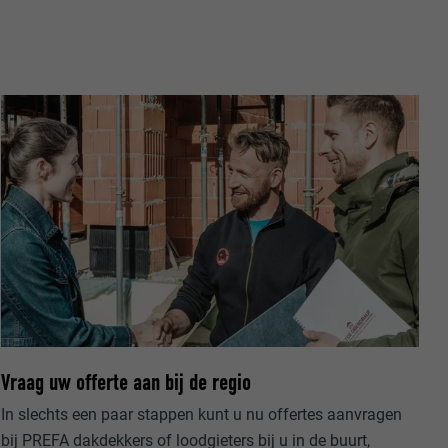
ische gegevens
website op.
ker.
Vraag uw offerte aan bij de regio
olg ons"-
rowser het
In slechts een paar stappen kunt u nu offertes aanvragen
erken.
bij PREFA dakdekkers of loodgieters bij u in de buurt,