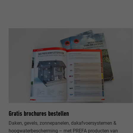
NAAM
NAAM
AANBIEDER
AANBIEDER
VERVALTIJD
VERVALTIJD
DOEL
DOEL
NAAM
NAAM
AANBIEDER
AANBIEDER
VERVALTIJD
VERVALTIJD
Gratis brochures bestellen
DOEL
DOEL
Daken, gevels, zonnepanelen, dakafvoersystemen &
hoogwaterbescherming – met PREFA producten van