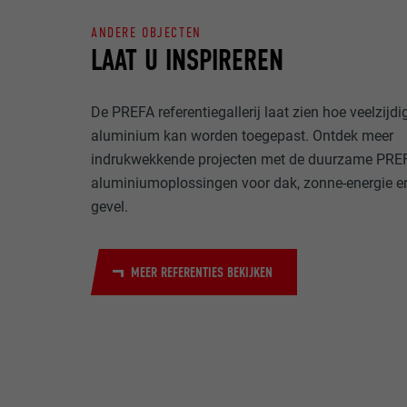
ANDERE OBJECTEN
NAAM
LAAT U INSPIREREN
DOEL
MARKETING & E
AANBIEDER
"Marketing & ex
De PREFA referentiegallerij laat zien hoe veelzijdi
gebruikt om gep
VERVALTIJD
websites te ob
aluminium kan worden toegepast. Ontdek meer
NAAM
meer nodig voo
indrukwekkende projecten met de duurzame PRE
DOEL
AANBIEDER
aluminiumoplossingen voor dak, zonne-energie e
NAAM
gevel.
VERVALTIJD
AANBIEDER
NAAM
MEER REFERENTIES BEKIJKEN
VERVALTIJD
AANBIEDER
DOEL
VERVALTIJD
DOEL
DOEL