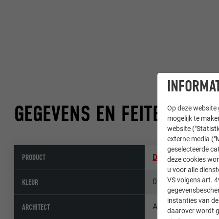
INFORMAT
GEGEVENS EN FEITEN
Op deze website g
mogelijk te maken
website ("Statist
externe media ("M
geselecteerde cat
PRODUCT
Dakpan R.16
,
Hang
deze cookies wor
u voor alle dien
VS volgens art. 4
03 P.10 zwart
KLEUR
gegevensbescherm
instanties van de
Architekturwerksta
ARCHITECT
daarover wordt g