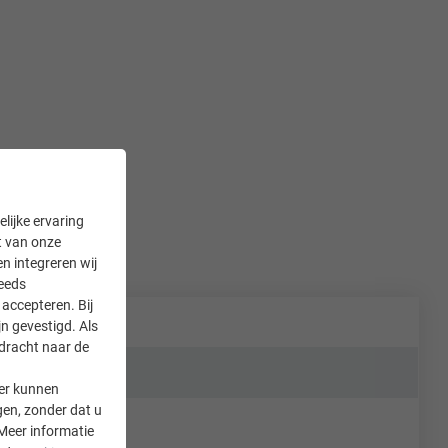
lijke ervaring
it van onze
en integreren wij
teeds
accepteren. Bij
n gevestigd. Als
rdracht naar de
er kunnen
gen, zonder dat u
Meer informatie