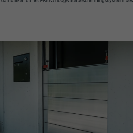
t dambalken uit het PREFA hoogwaterbeschermingssysteem be