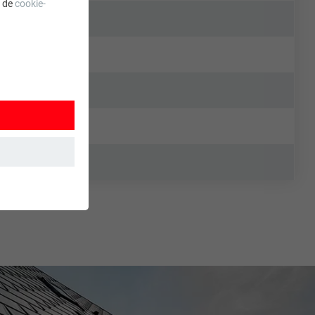
a de
cookie-
 wordt
ordt gebruikt.