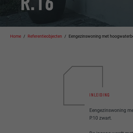
R.16
Home
Referentieobjecten
Eengezinswoning met hoogwaterb
INLEIDING
Eengezinswoning m
P.10 zwart.